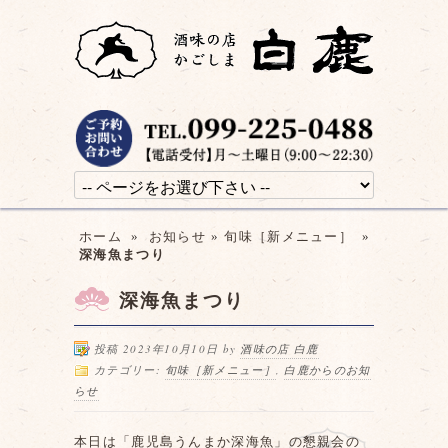
ホーム
»
お知らせ
»
旬味［新メニュー］
»
深海魚まつり
深海魚まつり
投稿 2023年10月10日 by
酒味の店 白鹿
カテゴリー:
旬味［新メニュー］
,
白鹿からのお知
らせ
本日は「鹿児島うんまか深海魚」の懇親会の