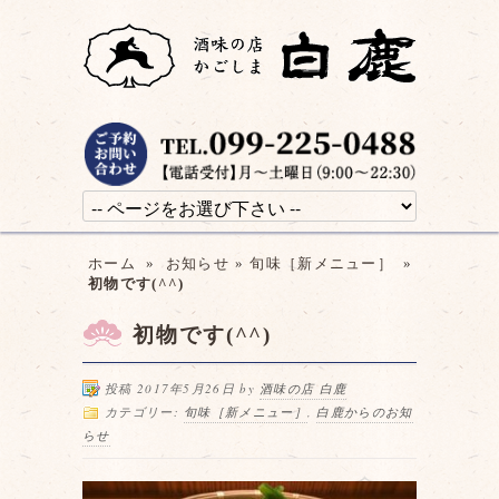
ホーム
»
お知らせ
»
旬味［新メニュー］
»
初物です(^^)
初物です(^^)
投稿 2017年5月26日 by
酒味の店 白鹿
カテゴリー:
旬味［新メニュー］
,
白鹿からのお知
らせ