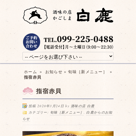
ホーム
»
お知らせ
»
旬味［新メニュー］
»
指宿赤貝
指宿赤貝
投稿 2020年3月24日 by
酒味の店 白鹿
カテゴリー:
旬味［新メニュー］
,
白鹿からのお知
らせ