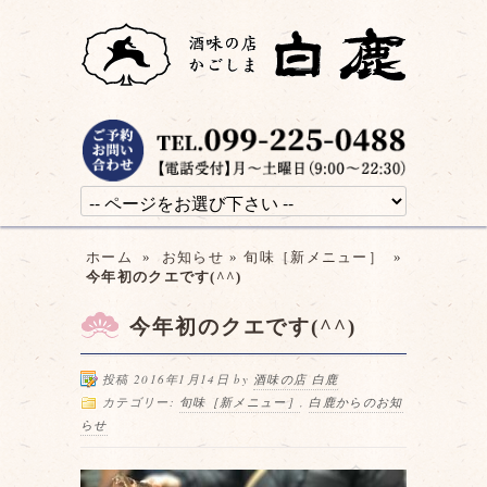
ホーム
»
お知らせ
»
旬味［新メニュー］
»
今年初のクエです(^^)
今年初のクエです(^^)
投稿 2016年1月14日 by
酒味の店 白鹿
カテゴリー:
旬味［新メニュー］
,
白鹿からのお知
らせ