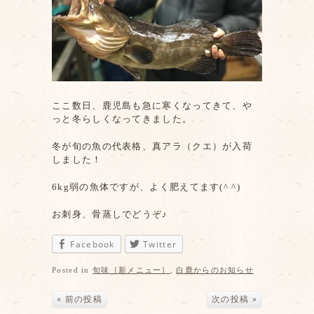
ここ数日、鹿児島も急に寒くなってきて、や
っと冬らしくなってきました。
冬が旬の魚の代表格、真アラ（クエ）が入荷
しました！
6kg弱の魚体ですが、よく肥えてます(^ ^)
お刺身、骨蒸しでどうぞ♪
Facebook
Twitter
Posted in
旬味［新メニュー］
,
白鹿からのお知らせ
« 前の投稿
次の投稿 »