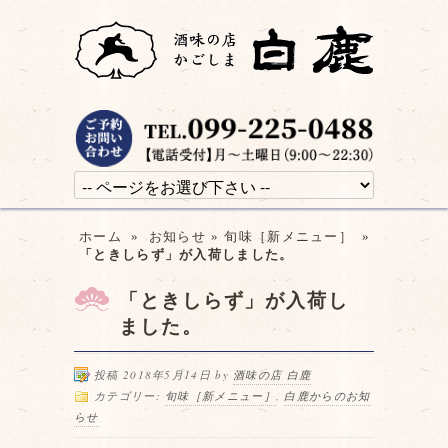
ホーム
»
お知らせ
»
旬味［新メニュー］
»
「ときしらず」が入荷しました。
「ときしらず」が入荷し
ました。
投稿 2018年5月14日 by
酒味の店 白鹿
カテゴリー:
旬味［新メニュー］
,
白鹿からのお知
らせ